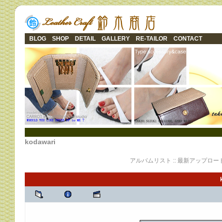
BLOG
SHOP
DETAIL
GALLERY
RE-TAILOR
CONTACT
kodawari
アルバムリスト
::
最新アップロー