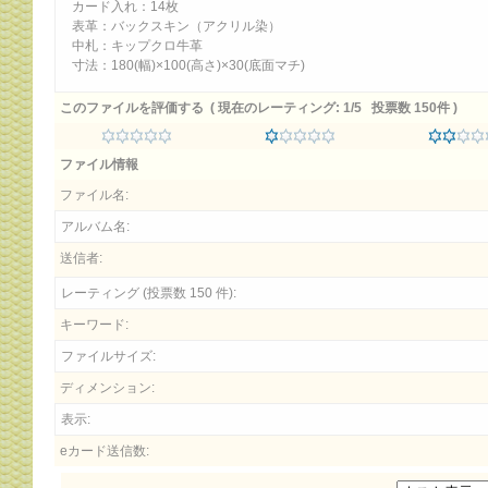
カード入れ：14枚
表革：バックスキン（アクリル染）
中札：キップクロ牛革
寸法：180(幅)×100(高さ)×30(底面マチ)
このファイルを評価する
( 現在のレーティング: 1/5 投票数 150件 )
ファイル情報
ファイル名:
アルバム名:
送信者:
レーティング (投票数 150 件):
キーワード:
ファイルサイズ:
ディメンション:
表示:
eカード送信数: