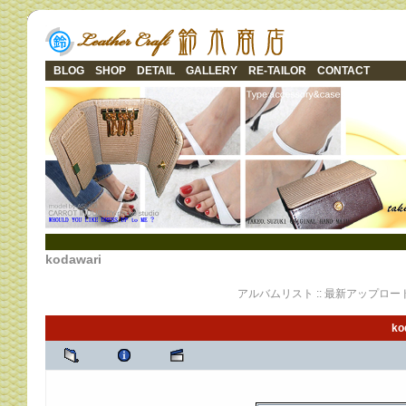
BLOG
SHOP
DETAIL
GALLERY
RE-TAILOR
CONTACT
kodawari
アルバムリスト
::
最新アップロー
ko