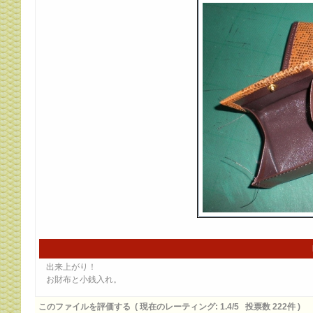
出来上がり！
お財布と小銭入れ。
このファイルを評価する
( 現在のレーティング: 1.4/5 投票数 222件 )