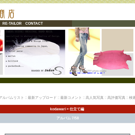
RE-TAILOR
CONTACT
アルバムリスト
::
最新アップロード
::
最新コメント
::
高人気写真
::
高評価写真
::
検
kodawari
>
仕立て編
アルバム 7/58