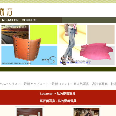
RE-TAILOR
CONTACT
アルバムリスト
::
最新アップロード
::
最新コメント
::
高人気写真
::
高評価写真
::
検
kodawari
>
私的愛着道具
高評価写真 - 私的愛着道具