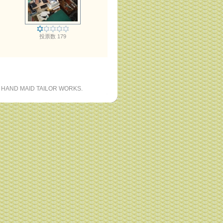
投票数 179
 HAND MAID TAILOR WORKS.