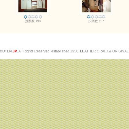
投票数 198
投票数 197
OUTEN.
JP
. All Rights Reserved. established 1950
.
LEATHER CRAFT & ORIGINAL