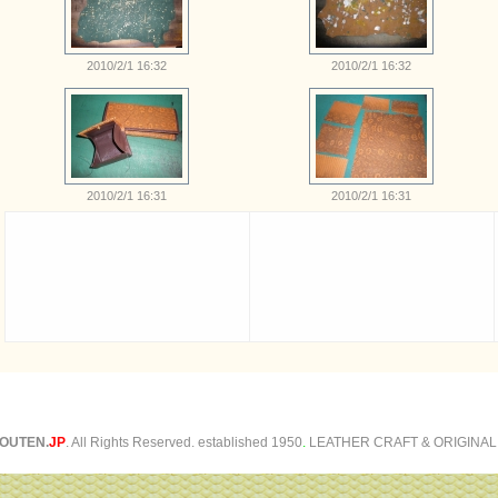
2010/2/1 16:32
2010/2/1 16:32
2010/2/1 16:31
2010/2/1 16:31
OUTEN.
JP
. All Rights Reserved. established 1950
.
LEATHER CRAFT & ORIGINAL