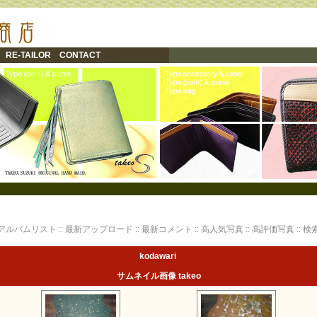
RE-TAILOR
CONTACT
アルバムリスト
::
最新アップロード
::
最新コメント
::
高人気写真
::
高評価写真
::
検
kodawari
サムネイル画像 takeo